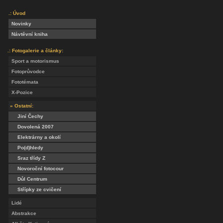
.: Úvod
Novinky
Návtěvní kniha
.: Fotogalerie a články:
Sport a motorismus
Fotoprůvodce
Fototémata
X-Pozice
» Ostatní:
Jiní Čechy
Dovolená 2007
Elektrárny a okolí
Po(d)hledy
Sraz třídy Z
Novoroční fotocour
Důl Centrum
Střípky ze cvičení
Lidé
Abstrakce