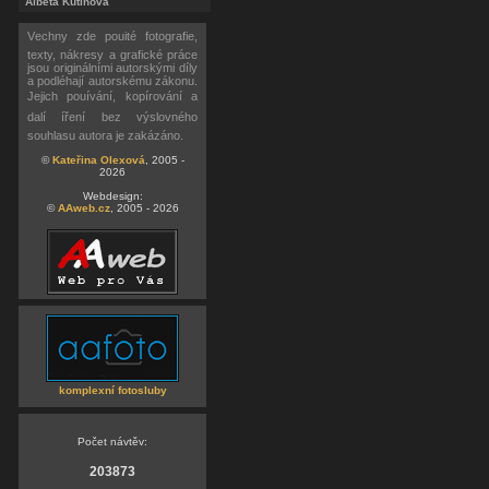
Alběta Kutinová
Vechny zde pouité fotografie,
texty, nákresy a grafické práce
jsou originálními autorskými díly
a podléhají autorskému zákonu.
Jejich pouívání, kopírování a
dalí íření bez výslovného
souhlasu autora je zakázáno.
©
Kateřina Olexová
, 2005 -
2026
Webdesign:
©
AAweb.cz
, 2005 - 2026
komplexní fotosluby
Počet návtěv:
203873