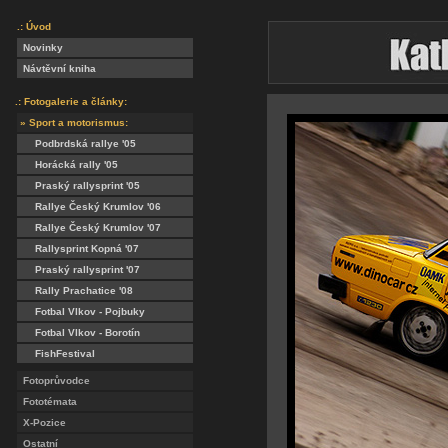
.: Úvod
Novinky
Návtěvní kniha
.: Fotogalerie a články:
» Sport a motorismus:
Podbrdská rallye '05
Horácká rally '05
Praský rallysprint '05
Rallye Český Krumlov '06
Rallye Český Krumlov '07
Rallysprint Kopná '07
Praský rallysprint '07
Rally Prachatice '08
Fotbal Vlkov - Pojbuky
Fotbal Vlkov - Borotín
FishFestival
Fotoprůvodce
Fototémata
X-Pozice
Ostatní