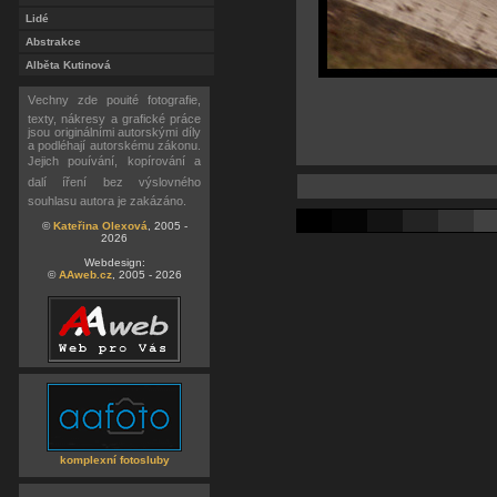
Lidé
Abstrakce
Alběta Kutinová
Vechny zde pouité fotografie,
texty, nákresy a grafické práce
jsou originálními autorskými díly
a podléhají autorskému zákonu.
Jejich pouívání, kopírování a
dalí íření bez výslovného
souhlasu autora je zakázáno.
©
Kateřina Olexová
, 2005 -
2026
Webdesign:
©
AAweb.cz
, 2005 - 2026
komplexní fotosluby