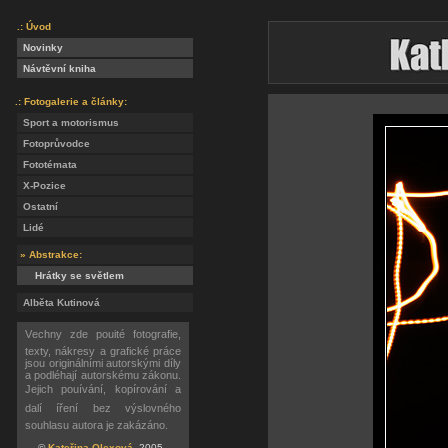
.: Úvod
Novinky
Návtěvní kniha
.: Fotogalerie a články:
Sport a motorismus
Fotoprůvodce
Fototémata
X-Pozice
Ostatní
Lidé
» Abstrakce:
Hrátky se světlem
Alběta Kutinová
Vechny zde pouité fotografie,
texty, nákresy a grafické práce
jsou originálními autorskými díly
a podléhají autorskému zákonu.
Jejich pouívání, kopírování a
dalí íření bez výslovného
souhlasu autora je zakázáno.
©
Kateřina Olexová
, 2005 -