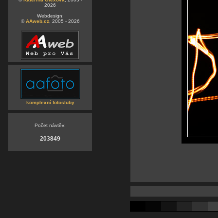
2026
Webdesign:
©
AAweb.cz
, 2005 - 2026
komplexní fotosluby
Počet návtěv:
203849