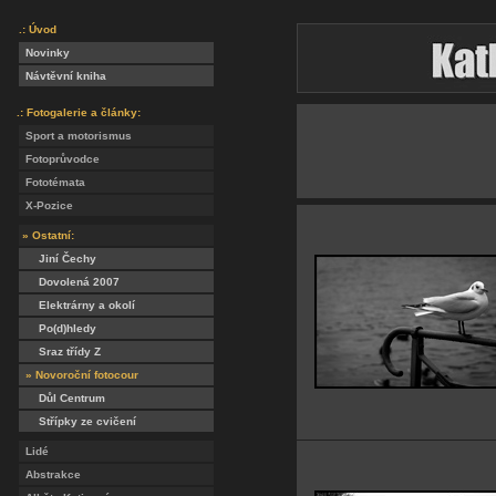
.: Úvod
Novinky
Návtěvní kniha
.: Fotogalerie a články:
Sport a motorismus
Fotoprůvodce
Fototémata
X-Pozice
» Ostatní:
Jiní Čechy
Dovolená 2007
Elektrárny a okolí
Po(d)hledy
Sraz třídy Z
» Novoroční fotocour
Důl Centrum
Střípky ze cvičení
Lidé
Abstrakce