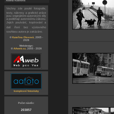
Alběta Kutinová
Vechny zde pouité fotografie,
texty, nákresy a grafické práce
jsou originálními autorskými díly
a podléhají autorskému zákonu.
Jejich pouívání, kopírování a
dalí íření bez výslovného
souhlasu autora je zakázáno.
©
Kateřina Olexová
, 2005 -
2026
Webdesign:
©
AAweb.cz
, 2005 - 2026
komplexní fotosluby
Počet návtěv:
203857