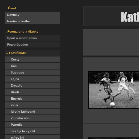
.: Úvod
Novinky
Návtěvní kniha
.: Fotogalerie a články:
Sport a motorismus
Fotoprůvodce
» Fototémata:
Cesty
Čas
Ilustrace
Lajna
Zrcadlo
Hřích
Energie
Zvuk
Idiot v knihovně
Z jiného úhlu
Parodie
Jak by to vyfotil...
mírování