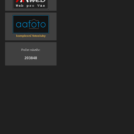
komplexní fotosluby
Počet návtěv:
203848