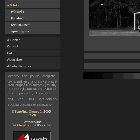
» V letu
Můj svět
Minulost
SVOBODA!!!
Apokalypsa
X-Pozice
Ostatní
Lidé
Abstrakce
Alběta Kutinová
Vechny zde pouité fotografie,
texty, nákresy a grafické práce
jsou originálními autorskými díly
a podléhají autorskému zákonu.
Jejich pouívání, kopírování a
dalí íření bez výslovného
souhlasu autora je zakázáno.
©
Kateřina Olexová
, 2005 -
2026
Webdesign:
©
AAweb.cz
, 2005 - 2026