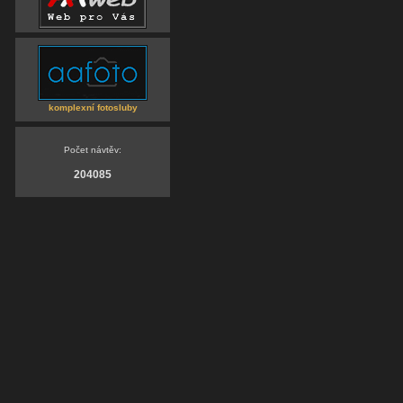
komplexní fotosluby
Počet návtěv:
204085