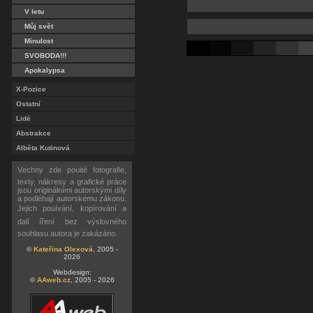
V letu
Můj svět
Minulost
SVOBODA!!!
Apokalypsa
X-Pozice
Ostatní
Lidé
Abstrakce
Alběta Kutinová
Vechny zde pouité fotografie,
texty, nákresy a grafické práce
jsou originálními autorskými díly
a podléhají autorskému zákonu.
Jejich pouívání, kopírování a
dalí íření bez výslovného
souhlasu autora je zakázáno.
©
Kateřina Olexová
, 2005 -
2026
Webdesign:
©
AAweb.cz
, 2005 - 2026