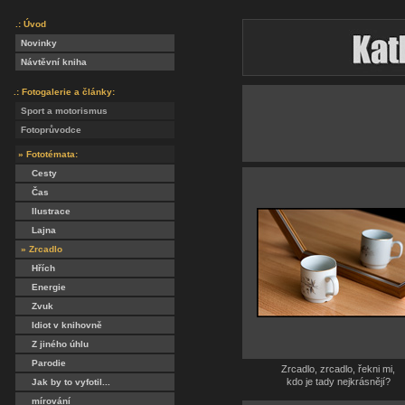
.: Úvod
Novinky
Návtěvní kniha
.: Fotogalerie a články:
Sport a motorismus
Fotoprůvodce
» Fototémata:
Cesty
Čas
Ilustrace
Lajna
» Zrcadlo
Hřích
Energie
Zvuk
Idiot v knihovně
Z jiného úhlu
Parodie
Zrcadlo, zrcadlo, řekni mi,
kdo je tady nejkrásnějí?
Jak by to vyfotil...
mírování