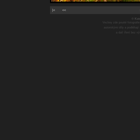
|<
<<
© Kat
Vechny zde pouité fotografie
autorskými díly a podléhají
a dalí íření bez