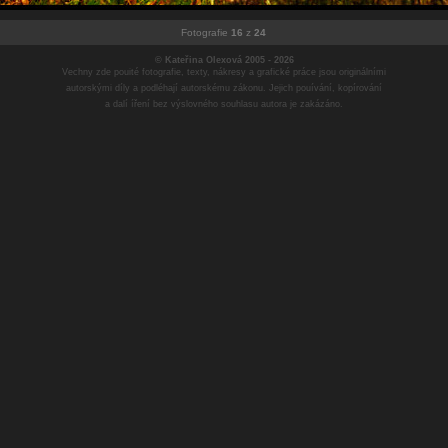
Fotografie
16
z
24
© Kateřina Olexová 2005 - 2026
Vechny zde pouité fotografie, texty, nákresy a grafické práce jsou originálními
autorskými díly a podléhají autorskému zákonu. Jejich pouívání, kopírování
a dalí íření bez výslovného souhlasu autora je zakázáno.