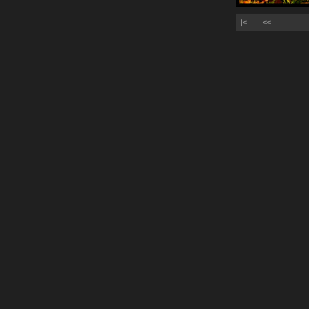
|<
<<