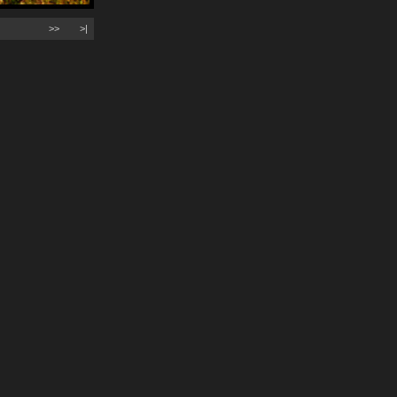
>>
>|