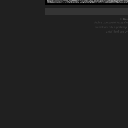
© Kat
Vechny zde pouité fotografie
autorskými díly a podléhají
a dalí íření bez