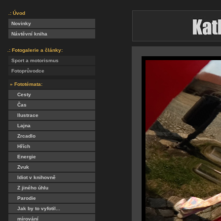
.: Úvod
Novinky
Návtěvní kniha
.: Fotogalerie a články:
Sport a motorismus
Fotoprůvodce
» Fototémata:
Cesty
Čas
Ilustrace
Lajna
Zrcadlo
Hřích
Energie
Zvuk
Idiot v knihovně
Z jiného úhlu
Parodie
Jak by to vyfotil...
mírování