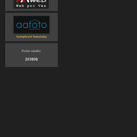
komplexní fotosluby
Počet návtěv:
203806