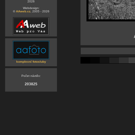
2026
Webdesign:
©
AAweb.cz
, 2005 - 2026
komplexní fotosluby
Počet návtěv:
203825