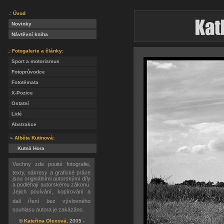
.: Úvod
Novinky
Návtěvní kniha
.: Fotogalerie a články:
Sport a motorismus
Fotoprůvodce
Fototémata
X-Pozice
Ostatní
Lidé
Abstrakce
» Alběta Kutinová:
Kutná Hora
Vechny zde pouité fotografie,
texty, nákresy a grafické práce
jsou originálními autorskými díly
a podléhají autorskému zákonu.
Jejich pouívání, kopírování a
dalí íření bez výslovného
souhlasu autora je zakázáno.
©
Kateřina Olexová
, 2005 -