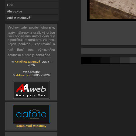
Lidé
Abstrakce
Alběta Kutinová
Vechny zde pouité fotografie,
texty, nákresy a grafické práce
jsou originálními autorskými díly
a podléhají autorskému zákonu.
Jejich pouívání, kopírování a
dalí íření bez výslovného
souhlasu autora je zakázáno.
©
Kateřina Olexová
, 2005 -
2026
Webdesign:
©
AAweb.cz
, 2005 - 2026
komplexní fotosluby