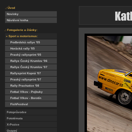
.: Úvod
Novinky
Návtěvní kniha
.: Fotogalerie a články:
» Sport a motorismus:
Podbrdská rallye '05
Horácká rally '05
Praský rallysprint '05
Rallye Český Krumlov '06
Rallye Český Krumlov '07
Rallysprint Kopná '07
Praský rallysprint '07
Rally Prachatice '08
Fotbal Vlkov - Pojbuky
Fotbal Vlkov - Borotín
FishFestival
Fotoprůvodce
Fototémata
X-Pozice
Ostatní