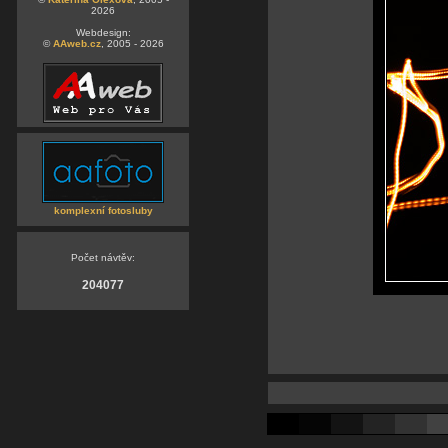
2026
Webdesign:
©
AAweb.cz
, 2005 - 2026
komplexní fotosluby
Počet návtěv:
204077