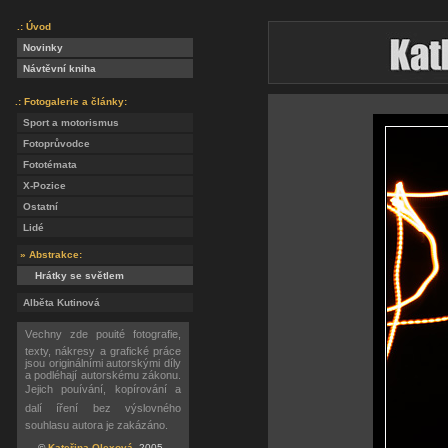
.: Úvod
Novinky
Návtěvní kniha
.: Fotogalerie a články:
Sport a motorismus
Fotoprůvodce
Fototémata
X-Pozice
Ostatní
Lidé
» Abstrakce:
Hrátky se světlem
Alběta Kutinová
Vechny zde pouité fotografie,
texty, nákresy a grafické práce
jsou originálními autorskými díly
a podléhají autorskému zákonu.
Jejich pouívání, kopírování a
dalí íření bez výslovného
souhlasu autora je zakázáno.
©
Kateřina Olexová
, 2005 -