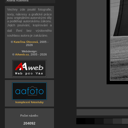
Alběta Kutinová
Vechny zde pouité fotografie,
texty, nákresy a grafické práce
jsou originálními autorskými díly
a podléhají autorskému zákonu.
Jejich pouívání, kopírování a
dalí íření bez výslovného
souhlasu autora je zakázáno.
©
Kateřina Olexová
, 2005 -
2026
Webdesign:
©
AAweb.cz
, 2005 - 2026
komplexní fotosluby
Počet návtěv:
204092