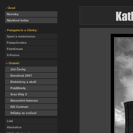
.: Úvod
Novinky
Návtěvní kniha
.: Fotogalerie a články:
Sport a motorismus
Fotoprůvodce
Fototémata
X-Pozice
» Ostatní:
Jiní Čechy
Dovolená 2007
Elektrárny a okolí
Po(d)hledy
Sraz třídy Z
Novoroční fotocour
Důl Centrum
Střípky ze cvičení
Lidé
Abstrakce