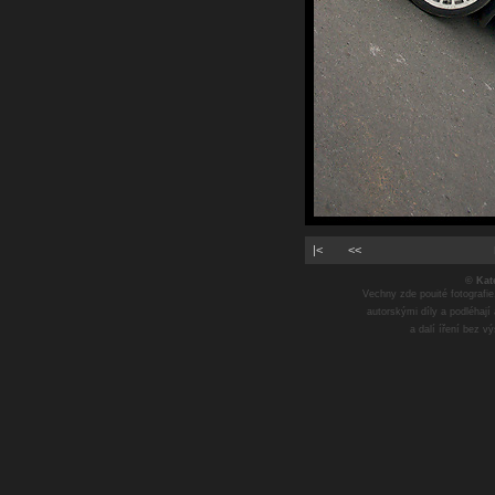
|<
<<
© Kat
Vechny zde pouité fotografie
autorskými díly a podléhají
a dalí íření bez