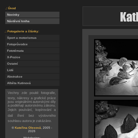
.: Úvod
Novinky
Návtěvní kniha
.: Fotogalerie a články:
Sport a motorismus
Fotoprůvodce
Fototémata
X-Pozice
Ostatní
Lidé
Abstrakce
Alběta Kutinová
Vechny zde pouité fotografie,
texty, nákresy a grafické práce
jsou originálními autorskými díly
a podléhají autorskému zákonu.
Jejich pouívání, kopírování a
dalí íření bez výslovného
souhlasu autora je zakázáno.
©
Kateřina Olexová
, 2005 -
2026
Webdesign: