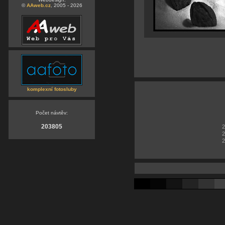
©
AAweb.cz
, 2005 - 2026
komplexní fotosluby
Počet návtěv:
203805
2
2
2