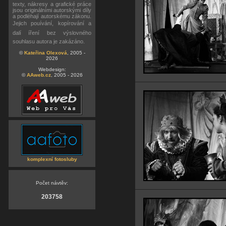
texty, nákresy a grafické práce
jsou originálními autorskými díly
a podléhají autorskému zákonu.
Jejich pouívání, kopírování a
dalí íření bez výslovného
souhlasu autora je zakázáno.
©
Kateřina Olexová
, 2005 -
2026
Webdesign:
©
AAweb.cz
, 2005 - 2026
komplexní fotosluby
Počet návtěv:
203758