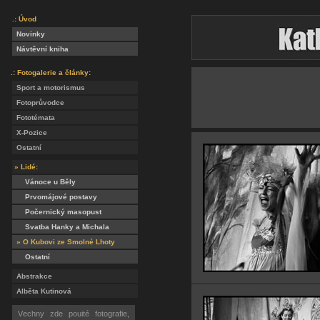
.: Úvod
Novinky
Návtěvní kniha
.: Fotogalerie a články:
Sport a motorismus
Fotoprůvodce
Fototémata
X-Pozice
Ostatní
» Lidé:
Vánoce u Běly
Prvomájové postavy
Počernický masopust
Svatba Hanky a Michala
» O Kubovi ze Smolné Lhoty
Ostatní
Abstrakce
Alběta Kutinová
Vechny zde pouité fotografie,